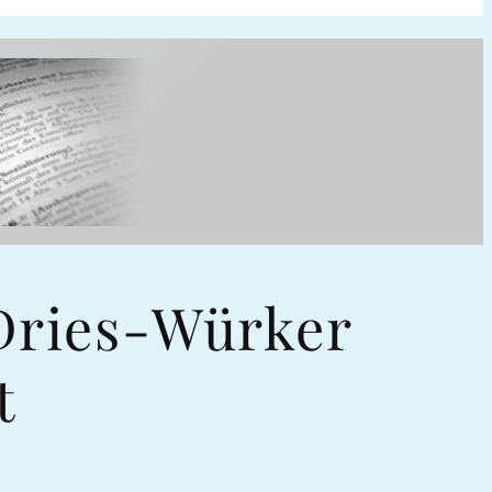
Dries-Würker
t